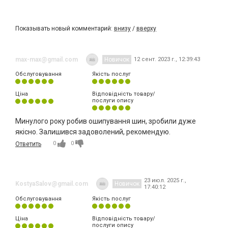
Показывать новый комментарий:
внизу
/
вверху
max-max@gmail.com
Новичок
12 сент. 2023 г., 12:39:43
Обслуговування
Якість послуг
Ціна
Відповідність товару/
послуги опису
Минулого року робив ошипування шин, зробили дуже
якісно. Залишився задоволений, рекомендую.
0
0
Ответить
23 июл. 2025 г.,
KostyaSalov@gmail.com
Новичок
17:40:12
Обслуговування
Якість послуг
Ціна
Відповідність товару/
послуги опису