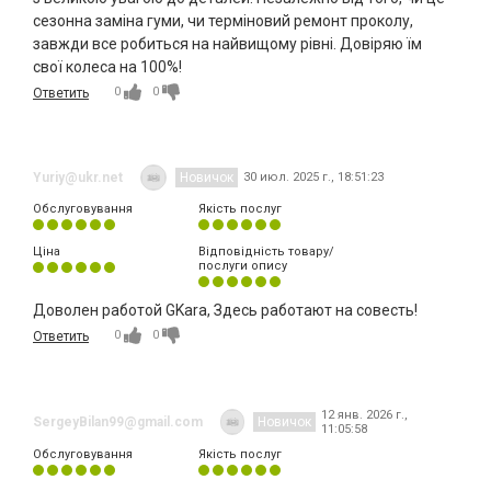
сезонна заміна гуми, чи терміновий ремонт проколу,
завжди все робиться на найвищому рівні. Довіряю їм
свої колеса на 100%!
0
0
Ответить
Yuriy@ukr.net
Новичок
30 июл. 2025 г., 18:51:23
Обслуговування
Якість послуг
Ціна
Відповідність товару/
послуги опису
Доволен работой GKara, Здесь работают на совесть!
0
0
Ответить
12 янв. 2026 г.,
SergeyBilan99@gmail.com
Новичок
11:05:58
Обслуговування
Якість послуг