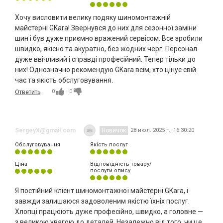
Хочу висловити велику подяку шиномонтажній
майстерні GKara! Звернувся до них для сезонної заміни
шин і був дуже приємно вражений сервісом. Все зробили
швидко, якісно та акуратно, без жодних черг. Персонал
дуже ввічливий і справді професійний. Тепер тільки до
них! Однозначно рекомендую GKara всім, хто цінує свій
час та якість обслуговування.
0
0
Ответить
SergeyХ@gmail.com
Новичок
28 июл. 2025 г., 16:30:20
Обслуговування
Якість послуг
Ціна
Відповідність товару/
послуги опису
Я постійний клієнт шиномонтажної майстерні GKara, і
завжди залишаюся задоволеним якістю їхніх послуг.
Хлопці працюють дуже професійно, швидко, а головне —
з великою увагою до деталей. Незалежно від того, чи це