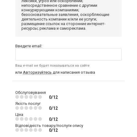
лексики, угроз или оскорблений;
непосредственное сравнение с другими
конкурирующими компаниями;
безосновательные заявления, оскорбляющие
деятельность компании и/или ее услуги;
размещение ссылок на сторонние интернет-
ресурсы; реклама и самореклама.
Введите email:
Ваш e-mail не будет показываться на сайте
или
Авторизуйтесь
для написания отзыва
Обслуговування
0/12
Якість послуг
0/12
Ціна
0/12
Відповідність товару/послуги опису
0/12