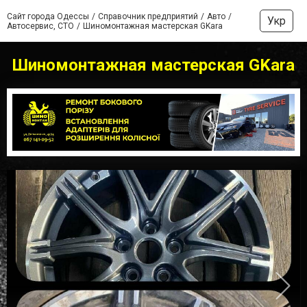
Сайт города Одессы
Справочник предприятий
Авто
Укр
Автосервис, СТО
Шиномонтажная мастерская GKara
Шиномонтажная мастерская GKara