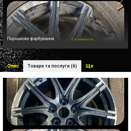
Порошкове фарбування
Є в наявності
Опис
Товари та послуги (6)
Ще