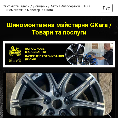
Сайт міста Одеси
Довідник
Авто
Автосервіси, СТО
Рус
Шиномонтажна майстерня GKara
Шиномонтажна майстерня GKara /
Товари та послуги